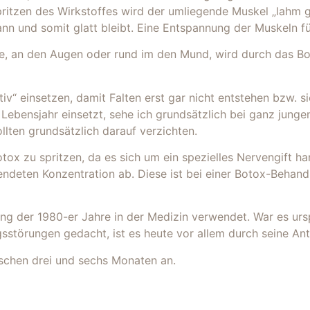
pritzen des Wirkstoffes wird der umliegende Muskel „lahm ge
n und somit glatt bleibt. Eine Entspannung der Muskeln füh
ne, an den Augen oder rund im den Mund, wird durch das Bo
v“ einsetzen, damit Falten erst gar nicht entstehen bzw. s
 Lebensjahr einsetzt, sehe ich grundsätzlich bei ganz jung
lten grundsätzlich darauf verzichten.
ox zu spritzen, da es sich um ein spezielles Nervengift ha
endeten Konzentration ab. Diese ist bei einer Botox-Behand
ang der 1980-er Jahre in der Medizin verwendet. War es urs
törungen gedacht, ist es heute vor allem durch seine Ant
schen drei und sechs Monaten an.