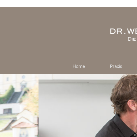
Home
Praxis